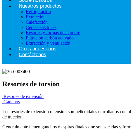
Sobre nosotros
Nuestros productos
Refrigeración
Extracción
Calefacción
Cercas eléctricas
Resortes y formas de alambre
Filtración carbón activado
Extracción y ventilación
Otros accesorios
Contáctenos
Resortes de torsión
Resortes de extensión
Ganchos
Los resortes de extensión ó tensión son helicoidales enrrollados con al
de tracción.
Generalmente tienen ganchos ó espiras finales que son sacadas y forma